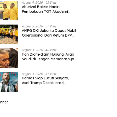
August 4, 2026
63 View
Aburizal Bakrie Hadiri
Pembukaan TOT Akademi
Partai Golkar, Tegaskan
Pentingnya Kaderisasi
Berkualitas
August 5, 2026
57 View
AMPG DKI Jakarta Dapat Mobil
Operasional Dari Ketum DPP
Partai Golkar Bahlil Lahadalia
August 3, 2026
46 View
Iran Diam-diam Hubungi Arab
Saudi di Tengah Memanasnya
Perang dengan AS, Ada Pesan
Tegas untuk Riyadh
August 3, 2026
41 View
Hamas Siap Lucuti Senjata,
Asal Trump Desak Israel
Hentikan Serangan ke Gaza