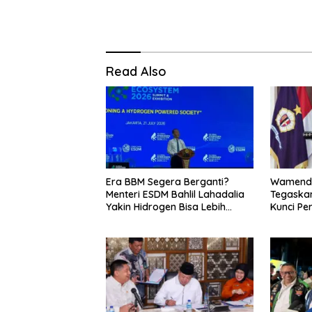
Read Also
Era BBM Segera Berganti?
Wamenda
Menteri ESDM Bahlil Lahadalia
Tegaskan
Yakin Hidrogen Bisa Lebih
Kunci Pe
Murah dan Kompetitif
dan Pari