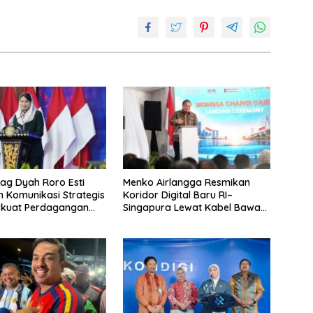
g Dyah Roro Esti
Menko Airlangga Resmikan
 Komunikasi Strategis
Koridor Digital Baru RI–
rkuat Perdagangan
Singapura Lewat Kabel Bawah
wisata RI
Laut Nongsa–Changi