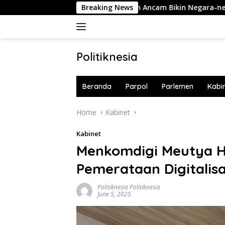
Skip
Langsung 10 Buku!
Breaking News
Iran Ancam Bikin Negara-negara Teluk
to
content
Politiknesia
Politiknesia.com
Beranda
Parpol
Parlemen
Kabi
Home
Kabinet
Kabinet
Menkomdigi Meutya Ha
Pemerataan Digitalisa
Politiknesia Politiknesia
June 5, 2025