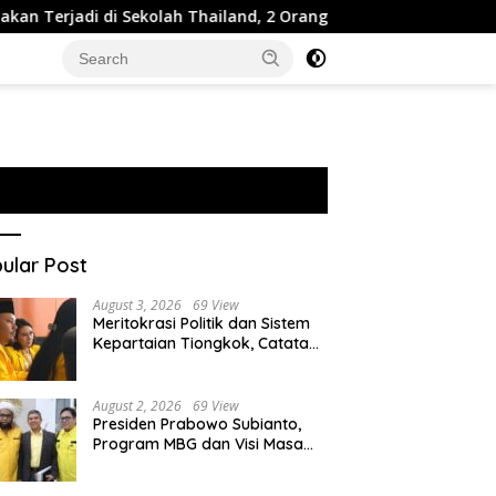
di di Sekolah Thailand, 2 Orang Tewas dan 15 Luka
ID
ular Post
August 3, 2026
69 View
Meritokrasi Politik dan Sistem
Kepartaian Tiongkok, Catatan
dari Sekolah Partai Pusat PKT
August 2, 2026
69 View
Presiden Prabowo Subianto,
Program MBG dan Visi Masa
Depan Anak Negeri