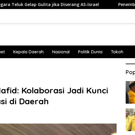
 Gelap Gulita jika Diserang AS-Israel
Penembakan Terja
net
Kepala Daerah
Nasional
Politik Dunia
Tokoh
Pop
fid: Kolaborasi Jadi Kunci
si di Daerah