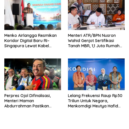
Menko Airlangga Resmikan
Menteri ATR/BPN Nusron
Koridor Digital Baru RI–
Wahid Genjot Sertifikasi
Singapura Lewat Kabel
Tanah MBR, 1,1 Juta Rumah
Bawah Laut Nongsa–Changi
Jadi Prioritas
Perpres Ojol Difinalisasi,
Lelang Frekuensi Raup Rp30
Menteri Maman
Triliun Untuk Negara,
Abdurrahman Pastikan
Menkomdigi Meutya Hafid
Driver Masuk Kategori
Hadirkan Era Baru Internet
Pelaku UMKM
Indonesia!