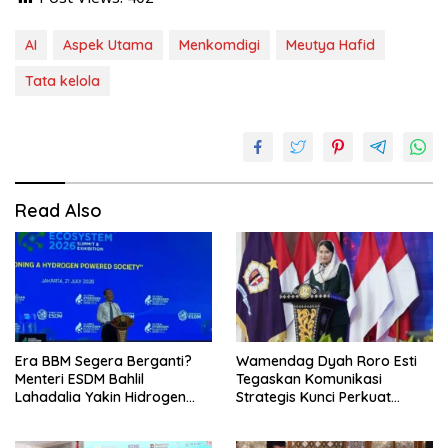
AI
Aspek Utama
Menkomdigi
Meutya Hafid
Tata kelola
Read Also
Era BBM Segera Berganti?
Wamendag Dyah Roro Esti
Menteri ESDM Bahlil
Tegaskan Komunikasi
Lahadalia Yakin Hidrogen
Strategis Kunci Perkuat
Bisa Lebih Murah dan
Perdagangan dan Pariwisata
Kompetitif
RI