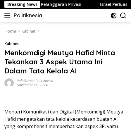
Skip
 Bisa Berujung Pelanggaran Privasi
Breaking News
Israel Perluas Perm
to
Politiknesia
content
Politiknesia.com
Home
Kabinet
Kabinet
Menkomdigi Meutya Hafid Minta
Tekankan 3 Aspek Utama Ini
Dalam Tata Kelola AI
Politiknesia Politiknesia
November 15, 2024
Menteri Komunikasi dan Digital (Menkomdigi) Meutya
Hafid mengatakan tata kelola kecerdasan buatan AI
yang komprehensif memperhatikan aspek 3P, yaitu