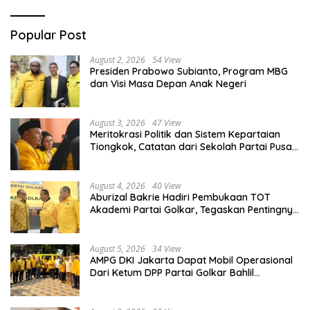
Popular Post
August 2, 2026
54 View
Presiden Prabowo Subianto, Program MBG
dan Visi Masa Depan Anak Negeri
August 3, 2026
47 View
Meritokrasi Politik dan Sistem Kepartaian
Tiongkok, Catatan dari Sekolah Partai Pusat
PKT
August 4, 2026
40 View
Aburizal Bakrie Hadiri Pembukaan TOT
Akademi Partai Golkar, Tegaskan Pentingnya
Kaderisasi Berkualitas
August 5, 2026
34 View
AMPG DKI Jakarta Dapat Mobil Operasional
Dari Ketum DPP Partai Golkar Bahlil
Lahadalia