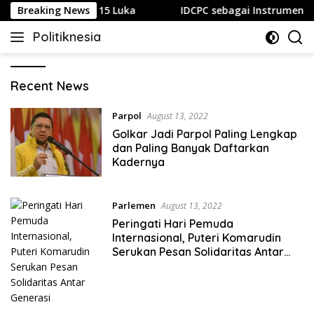
Skip
 Orang Tewas dan 15 Luka
Breaking News
IDCPC sebagai Instrumen Sof
to
Politiknesia
content
Politiknesia.com
Politiknesia
Recent News
Parpol
August 13, 2022
Golkar Jadi Parpol Paling Lengkap
dan Paling Banyak Daftarkan
Kadernya
Parlemen
August 13, 2022
Peringati Hari Pemuda
Internasional, Puteri Komarudin
Serukan Pesan Solidaritas Antar
Generasi