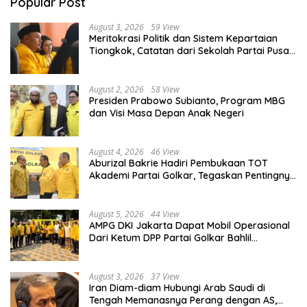
Popular Post
August 3, 2026
59 View
Meritokrasi Politik dan Sistem Kepartaian
Tiongkok, Catatan dari Sekolah Partai Pusat
PKT
August 2, 2026
58 View
Presiden Prabowo Subianto, Program MBG
dan Visi Masa Depan Anak Negeri
August 4, 2026
46 View
Aburizal Bakrie Hadiri Pembukaan TOT
Akademi Partai Golkar, Tegaskan Pentingnya
Kaderisasi Berkualitas
August 5, 2026
44 View
AMPG DKI Jakarta Dapat Mobil Operasional
Dari Ketum DPP Partai Golkar Bahlil
Lahadalia
August 3, 2026
37 View
Iran Diam-diam Hubungi Arab Saudi di
Tengah Memanasnya Perang dengan AS,