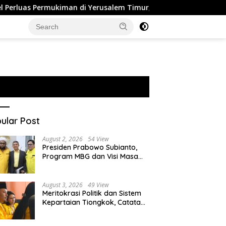
ukiman di Yerusalem Timur, 2.300 Rumah Dibangun di Tanah Sit
ular Post
August 2, 2026
54 View
Presiden Prabowo Subianto,
Program MBG dan Visi Masa
Depan Anak Negeri
August 3, 2026
49 View
Meritokrasi Politik dan Sistem
Kepartaian Tiongkok, Catatan
dari Sekolah Partai Pusat PKT