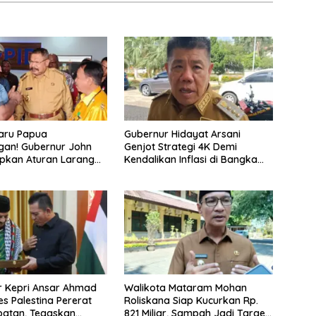
aru Papua
Gubernur Hidayat Arsani
gan! Gubernur John
Genjot Strategi 4K Demi
apkan Aturan Larangan
Kendalikan Inflasi di Bangka
Suku
Belitung
r Kepri Ansar Ahmad
Walikota Mataram Mohan
s Palestina Pererat
Roliskana Siap Kucurkan Rp.
batan, Tegaskan
821 Miliar, Sampah Jadi Target