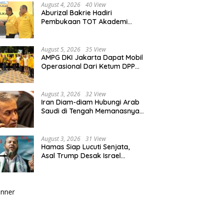
August 4, 2026
40 View
Aburizal Bakrie Hadiri
Pembukaan TOT Akademi
Partai Golkar, Tegaskan
Pentingnya Kaderisasi
Berkualitas
August 5, 2026
35 View
AMPG DKI Jakarta Dapat Mobil
Operasional Dari Ketum DPP
Partai Golkar Bahlil Lahadalia
August 3, 2026
32 View
Iran Diam-diam Hubungi Arab
Saudi di Tengah Memanasnya
Perang dengan AS, Ada Pesan
Tegas untuk Riyadh
August 3, 2026
31 View
Hamas Siap Lucuti Senjata,
Asal Trump Desak Israel
Hentikan Serangan ke Gaza