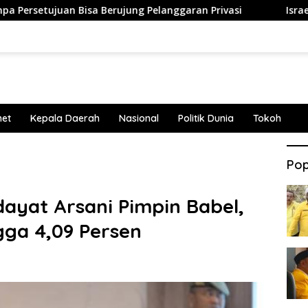
 Bisa Berujung Pelanggaran Privasi
Israel Perluas Perm
net
Kepala Daerah
Nasional
Politik Dunia
Tokoh
Pop
ayat Arsani Pimpin Babel,
ga 4,09 Persen