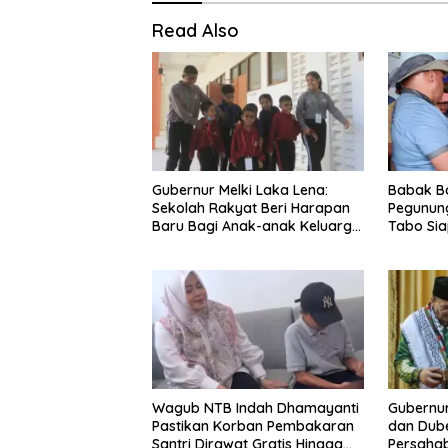
Read Also
Gubernur Melki Laka Lena:
Babak B
Sekolah Rakyat Beri Harapan
Pegunun
Baru Bagi Anak-anak Keluarga
Tabo Si
Miskin di NTT
Perang 
Wagub NTB Indah Dhamayanti
Gubernu
Pastikan Korban Pembakaran
dan Dube
Santri Dirawat Gratis Hingga
Persaha