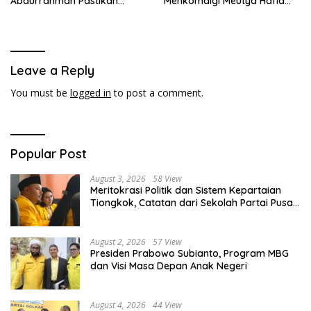
Abdurrahman Pastikan
Menkomdigi Meutya Hafid
Driver Masuk Kategori
Hadirkan Era Baru Internet
Pelaku UMKM
Indonesia!
Leave a Reply
You must be
logged in
to post a comment.
Popular Post
August 3, 2026
58 View
Meritokrasi Politik dan Sistem Kepartaian
Tiongkok, Catatan dari Sekolah Partai Pusat
PKT
August 2, 2026
57 View
Presiden Prabowo Subianto, Program MBG
dan Visi Masa Depan Anak Negeri
August 4, 2026
44 View