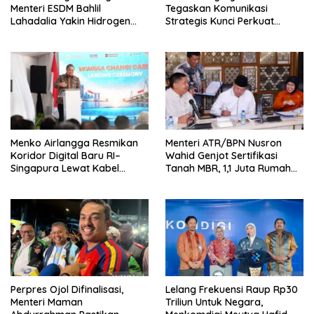
Menteri ESDM Bahlil
Tegaskan Komunikasi
Lahadalia Yakin Hidrogen
Strategis Kunci Perkuat
Bisa Lebih Murah dan
Perdagangan dan Pariwisata
Kompetitif
RI
Menko Airlangga Resmikan
Menteri ATR/BPN Nusron
Koridor Digital Baru RI–
Wahid Genjot Sertifikasi
Singapura Lewat Kabel
Tanah MBR, 1,1 Juta Rumah
Bawah Laut Nongsa–Changi
Jadi Prioritas
Perpres Ojol Difinalisasi,
Lelang Frekuensi Raup Rp30
Menteri Maman
Triliun Untuk Negara,