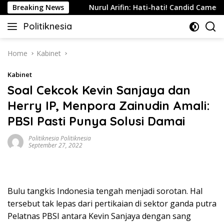
Skip
i Indonesia
Breaking News
Nurul Arifin: Hati-hati! Candid Camera Tan
to
Politiknesia
content
Politiknesia.com
Home
Kabinet
Kabinet
Soal Cekcok Kevin Sanjaya dan
Herry IP, Menpora Zainudin Amali:
PBSI Pasti Punya Solusi Damai
Politiknesia Politiknesia
September 27, 2022
Bulu tangkis Indonesia tengah menjadi sorotan. Hal
tersebut tak lepas dari pertikaian di sektor ganda putra
Pelatnas PBSI antara Kevin Sanjaya dengan sang