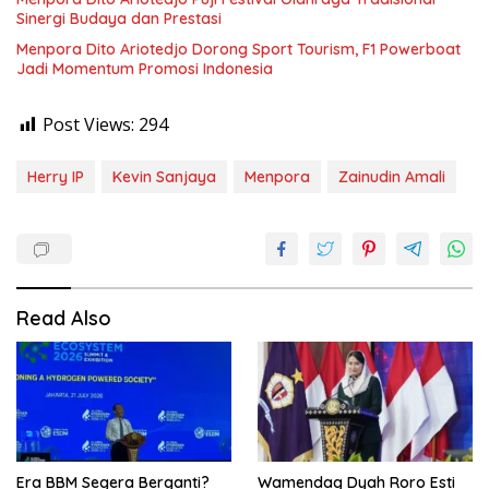
Sinergi Budaya dan Prestasi
Menpora Dito Ariotedjo Dorong Sport Tourism, F1 Powerboat
Jadi Momentum Promosi Indonesia
Post Views:
294
Herry IP
Kevin Sanjaya
Menpora
Zainudin Amali
Read Also
Era BBM Segera Berganti?
Wamendag Dyah Roro Esti