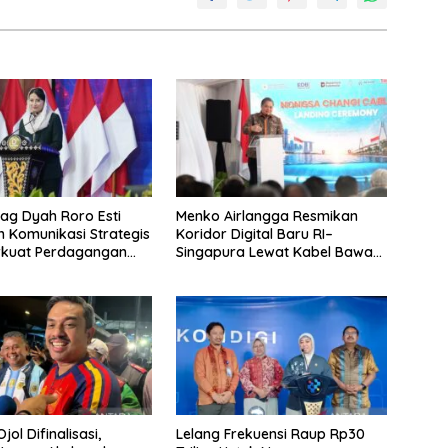
g Dyah Roro Esti
Menko Airlangga Resmikan
 Komunikasi Strategis
Koridor Digital Baru RI–
rkuat Perdagangan
Singapura Lewat Kabel Bawah
wisata RI
Laut Nongsa–Changi
jol Difinalisasi,
Lelang Frekuensi Raup Rp30