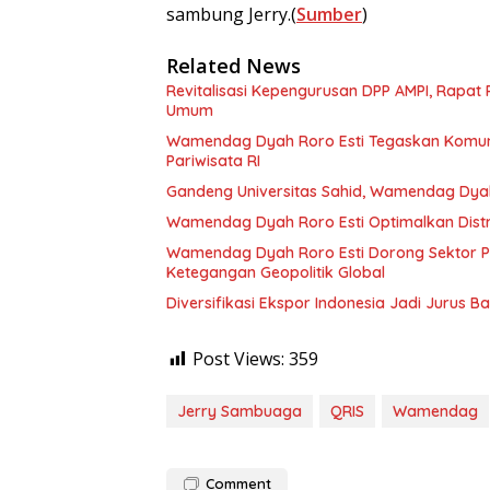
sambung Jerry.(
Sumber
)
Related News
Revitalisasi Kepengurusan DPP AMPI, Rapat 
Umum
Wamendag Dyah Roro Esti Tegaskan Komuni
Pariwisata RI
Gandeng Universitas Sahid, Wamendag Dyah
Wamendag Dyah Roro Esti Optimalkan Distri
Wamendag Dyah Roro Esti Dorong Sektor 
Ketegangan Geopolitik Global
Diversifikasi Ekspor Indonesia Jadi Jurus
Post Views:
359
Jerry Sambuaga
QRIS
Wamendag
Comment