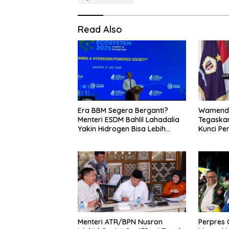
Read Also
Era BBM Segera Berganti?
Wamenda
Menteri ESDM Bahlil Lahadalia
Tegaskan
Yakin Hidrogen Bisa Lebih
Kunci Pe
Murah dan Kompetitif
dan Pari
Menteri ATR/BPN Nusron
Perpres O