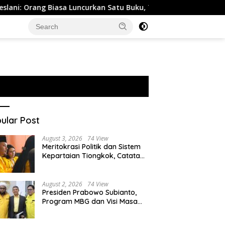
 Biasa Luncurkan Satu Buku, Tapi Bahlil Lahadalia Langsung 10 
ular Post
August 3, 2026
74 View
Meritokrasi Politik dan Sistem
Kepartaian Tiongkok, Catatan
dari Sekolah Partai Pusat PKT
August 2, 2026
74 View
Presiden Prabowo Subianto,
Program MBG dan Visi Masa
Depan Anak Negeri