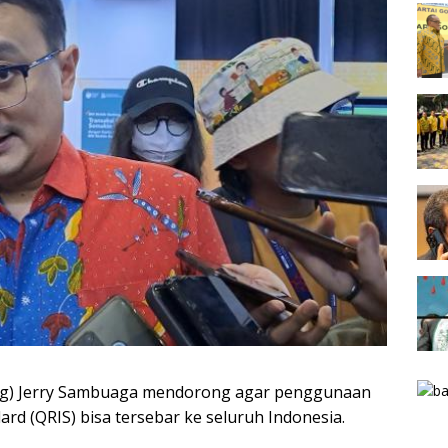
g) Jerry Sambuaga mendorong agar penggunaan
rd (QRIS) bisa tersebar ke seluruh Indonesia.