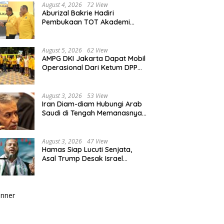
August 4, 2026
72 View
Aburizal Bakrie Hadiri
Pembukaan TOT Akademi
Partai Golkar, Tegaskan
Pentingnya Kaderisasi
Berkualitas
August 5, 2026
62 View
AMPG DKI Jakarta Dapat Mobil
Operasional Dari Ketum DPP
Partai Golkar Bahlil Lahadalia
August 3, 2026
53 View
Iran Diam-diam Hubungi Arab
Saudi di Tengah Memanasnya
Perang dengan AS, Ada Pesan
Tegas untuk Riyadh
August 3, 2026
47 View
Hamas Siap Lucuti Senjata,
Asal Trump Desak Israel
Hentikan Serangan ke Gaza