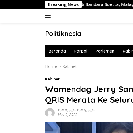
Skip
Buntut Pilot Ditangkap di Bandara Soetta, Malaysia Airlines W
Breaking News
to
content
Politiknesia
Politiknesia.com
Beranda
Parpol
Parlemen
Kabi
Home
Kabinet
Kabinet
Wamendag Jerry Sa
QRIS Merata Ke Selur
Politiknesia Politiknesia
May 9, 2023