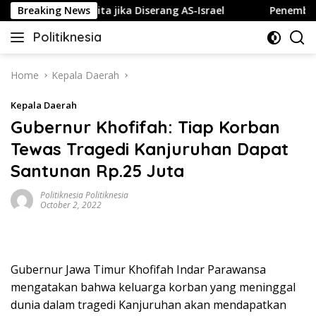
Skip
luk Gelap Gulita jika Diserang AS-Israel
Breaking News
Penembakan Te
to
Politiknesia
content
Politiknesia.com
Home
Kepala Daerah
Kepala Daerah
Gubernur Khofifah: Tiap Korban
Tewas Tragedi Kanjuruhan Dapat
Santunan Rp.25 Juta
Politiknesia Politiknesia
October 2, 2022
Gubernur Jawa Timur Khofifah Indar Parawansa
mengatakan bahwa keluarga korban yang meninggal
dunia dalam tragedi Kanjuruhan akan mendapatkan