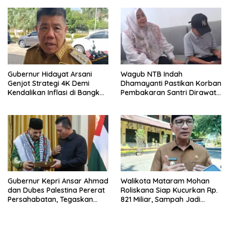
Gubernur Hidayat Arsani
Wagub NTB Indah
Genjot Strategi 4K Demi
Dhamayanti Pastikan Korban
Kendalikan Inflasi di Bangka
Pembakaran Santri Dirawat
Belitung
Gratis Hingga Pulih
Gubernur Kepri Ansar Ahmad
Walikota Mataram Mohan
dan Dubes Palestina Pererat
Roliskana Siap Kucurkan Rp.
Persahabatan, Tegaskan
821 Miliar, Sampah Jadi
Dukungan untuk Merdeka
Target Utama!